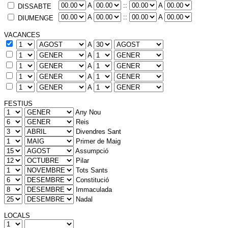
A
::
A
DISSABTE
A
::
A
DIUMENGE
VACANCES
A
A
A
A
A
FESTIUS
Any Nou
Reis
Divendres Sant
Primer de Maig
Assumpció
Pilar
Tots Sants
Constitució
Immaculada
Nadal
LOCALS