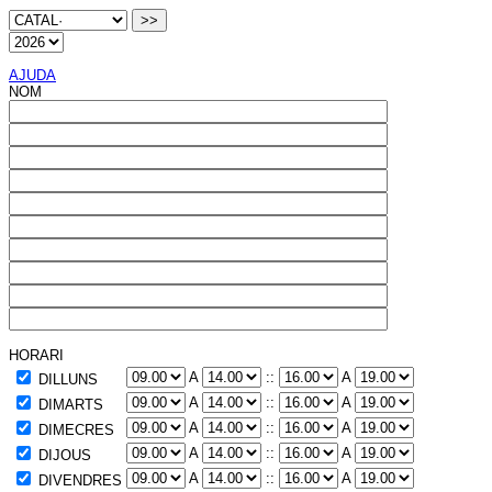
AJUDA
NOM
HORARI
A
::
A
DILLUNS
A
::
A
DIMARTS
A
::
A
DIMECRES
A
::
A
DIJOUS
A
::
A
DIVENDRES